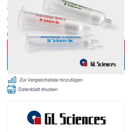
316,00 €
|
Lieferzeit:
ca. 7 Tage
Exkl. 19% Steuern, exkl.
Versandkosten
Verpackungseinheit:
30 Stk,
Mindestbestellmenge:
1 Stück
In den Warenkorb
-
+
Menge
Angebot anfordern
Zur Vergleichsliste hinzufügen
Datenblatt drucken