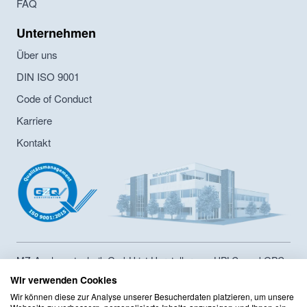
FAQ
Unternehmen
Über uns
DIN ISO 9001
Code of Conduct
Karriere
Kontakt
MZ-Analysentechnik GmbH ist Hersteller von HPLC- und GPC-
Säulen sowie Lieferant von Chromatographiesäulen und
Wir verwenden Cookies
Zubehör seit 1986. Das Unternehmen hat ein
Wir können diese zur Analyse unserer Besucherdaten platzieren, um unsere
Innerbertriebliches Compliance Programm sowie ein