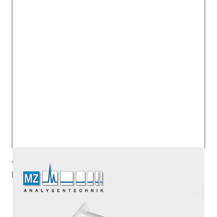
Artikelnummer:
5010-68065
Hersteller:
GL Sciences